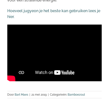
voor een stralende energie.
Hoeveel jugyeon je het beste kan gebruiken lees je
hier.
Door
Bart Maes
|
21 mei 2019
|
Categorieën:
Bamboezout