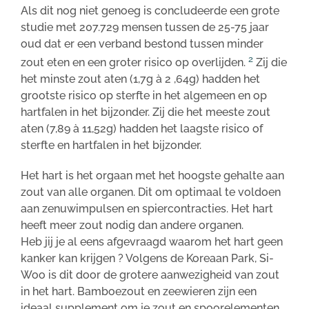
Als dit nog niet genoeg is concludeerde een grote
studie met 207.729 mensen tussen de 25-75 jaar
oud dat er een verband bestond tussen minder
2
zout eten en een groter risico op overlijden.
Zij die
het minste zout aten (1,7g à 2 ,64g) hadden het
grootste risico op sterfte in het algemeen en op
hartfalen in het bijzonder. Zij die het meeste zout
aten (7,89 à 11,52g) hadden het laagste risico of
sterfte en hartfalen in het bijzonder.
Het hart is het orgaan met het hoogste gehalte aan
zout van alle organen. Dit om optimaal te voldoen
aan zenuwimpulsen en spiercontracties. Het hart
heeft meer zout nodig dan andere organen.
Heb jij je al eens afgevraagd waarom het hart geen
kanker kan krijgen ? Volgens de Koreaan Park, Si-
Woo is dit door de grotere aanwezigheid van zout
in het hart. Bamboezout en zeewieren zijn een
ideaal supplement om je zout en spoorelementen