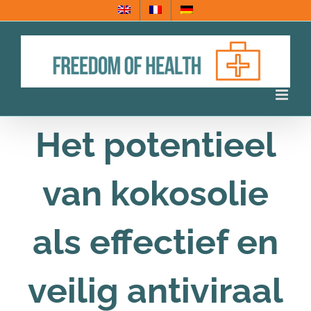
Ga
naar
inhoud
Het potentieel
van kokosolie
als effectief en
veilig antiviraal