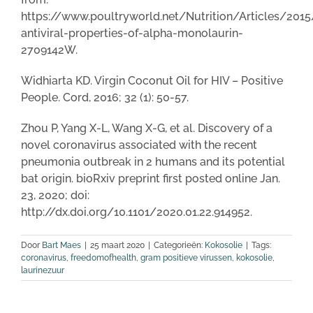
https://www.poultryworld.net/Nutrition/Articles/2015
antiviral-properties-of-alpha-monolaurin-
2709142W.
Widhiarta KD. Virgin Coconut Oil for HIV – Positive
People. Cord, 2016; 32 (1): 50-57.
Zhou P, Yang X-L, Wang X-G, et al. Discovery of a
novel coronavirus associated with the recent
pneumonia outbreak in 2 humans and its potential
bat origin. bioRxiv preprint first posted online Jan.
23, 2020; doi:
http://dx.doi.org/10.1101/2020.01.22.914952.
Door
Bart Maes
|
25 maart 2020
|
Categorieën:
Kokosolie
|
Tags:
coronavirus
,
freedomofhealth
,
gram positieve virussen
,
kokosolie
,
laurinezuur