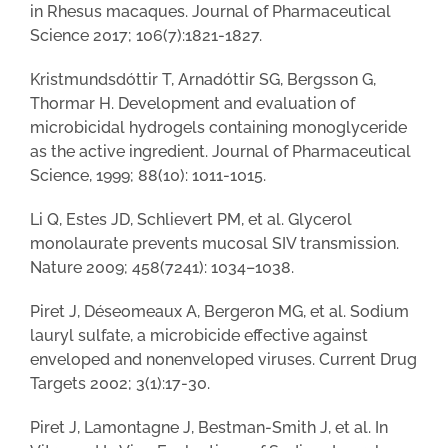
in Rhesus macaques. Journal of Pharmaceutical
Science 2017; 106(7):1821-1827.
Kristmundsdóttir T, Arnadóttir SG, Bergsson G,
Thormar H. Development and evaluation of
microbicidal hydrogels containing monoglyceride
as the active ingredient. Journal of Pharmaceutical
Science, 1999; 88(10): 1011-1015.
Li Q, Estes JD, Schlievert PM, et al. Glycerol
monolaurate prevents mucosal SIV transmission.
Nature 2009; 458(7241): 1034–1038.
Piret J, Déseomeaux A, Bergeron MG, et al. Sodium
lauryl sulfate, a microbicide effective against
enveloped and nonenveloped viruses. Current Drug
Targets 2002; 3(1):17-30.
Piret J, Lamontagne J, Bestman-Smith J, et al. In