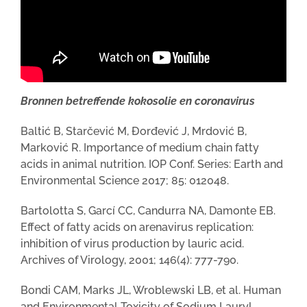
Bronnen betreffende kokosolie en coronavirus
Baltić B, Starčević M, Đorđević J, Mrdović B,
Marković R. Importance of medium chain fatty
acids in animal nutrition. IOP Conf. Series: Earth and
Environmental Science 2017; 85: 012048.
Bartolotta S, Garcí CC, Candurra NA, Damonte EB.
Effect of fatty acids on arenavirus replication:
inhibition of virus production by lauric acid.
Archives of Virology, 2001; 146(4): 777-790.
Bondi CAM, Marks JL, Wroblewski LB, et al. Human
and Environmental Toxicity of Sodium Lauryl