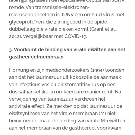
late rijpingsfase in de replicatieve cyclus van JUNV
remde. Van transmissie-elektronen-
microscoopbeelden is JUNV een omhuld virus met
glycoproteïnen, die zijn ingebed in de lipide
dubbellaag die virale pieken vormt (Grant et al.,
2012), vergelijkbaar met COVID-19.
3. Voorkomt de binding van virale eiwitten aan het
gastheer celmembraan
Hornung en zijn medeonderzoekers (1994) toonden
aan dat het laurinezuur uit kokosolie de aanmaak
van infectieus vesiculair stomatitisvirus op een
dosisafhankelijke en omkeerbare manier remt. Na
verwijdering van laurinezuur verdween het
antivirale effect. Ze merkten op dat laurinezuur de
eiwitsynthese van het virale membraan (M) niet
beïnvloedde, maar de binding van virale M-eiwitten
aan het membraan van de gastheercel voorkwam.