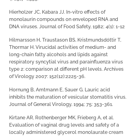
Hierholzer JC, Kabara JJ. In-vitro effects of
monolaurin compounds on enveloped RNA and
DNA viruses. Journal of Food Safety, 1982; 4(1): 1-12
Hilmarsson H, Traustason BS, Kristmundsdóttir T,
Thormar H. Virucidal activities of medium- and
long-chain fatty alcohols and lipids against
respiratory syncytial virus and parainfluenza virus
type 2: comparison at different pH levels. Archives
of Virology 2007: 152(12):2225-36.
Hornung B, Amtmann E, Sauer G. Lauric acid
inhibits the maturation of vesicular stomatitis virus.
Journal of General Virology, 1994; 75: 353-361.
Kirtane AR, Rothenberger MK, Frieberg A, et al.
Evaluation of vaginal drug levels and safety of a
locally administered glycerol monolaurate cream