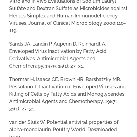
Vitro and In Vivo Evaluations of Sodium Lauryl
Sulfate and Dextran Sulfate as Microbicides against
Herpes Simplex and Human Immunodeﬁciency
Viruses. Journal of Clinical Microbiology 2000;110-
119.
Sands JA, Landin P, Auperin D, Reinhardt A.
Enveloped Virus Inactivation by Fatty Acid
Derivatives. Antimicrobial Agents and
Chemotherapy, 1979; 15(1): 27-31.
Thormar H, Isaacs CE, Brown HR, Barshatzky MR,
Pessolano T. Inactivation of Enveloped Viruses and
Killing of Cells by Fatty Acids and Monoglycerides.
Antimicrobial Agents and Chemotherapy, 1987;
31(1): 27-31.
van der Sluis W. Potential antiviral properties of
alpha-monolaurin. Poultry World. Downloaded
from: