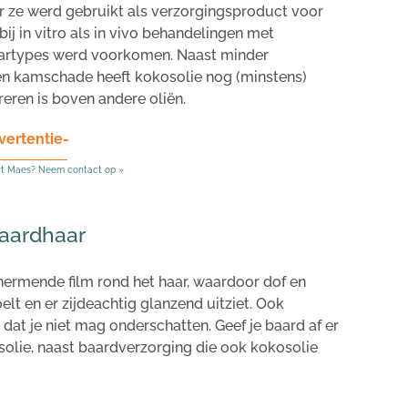
 ze werd gebruikt als verzorgingsproduct voor
ij in vitro als in vivo behandelingen met
aartypes werd voorkomen. Naast minder
geen kamschade heeft kokosolie nog (minstens)
reren is boven andere oliën.
vertentie-
rt Maes? Neem contact op »
baardhaar
hermende film rond het haar, waardoor dof en
lt en er zijdeachtig glanzend uitziet. Ook
 dat je niet mag onderschatten. Geef je baard af er
olie, naast baardverzorging die ook kokosolie