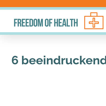
Skip
to
content
6 beeindruckend