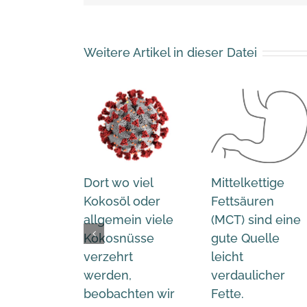
Weitere Artikel in dieser Datei
Dort wo viel
Mittelkettige
Kokosöl oder
Fettsäuren
allgemein viele
(MCT) sind eine
Kokosnüsse
gute Quelle
verzehrt
leicht
werden,
verdaulicher
beobachten wir
Fette.