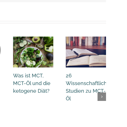
Was ist MCT,
26
Di
MCT-Öl und die
Wissenschaftliche
der
ketogene Diät?
Studien zu MCT-
und
Öl