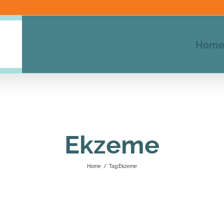
Hom
Ekzeme
Home
/
Tag:
Ekzeme