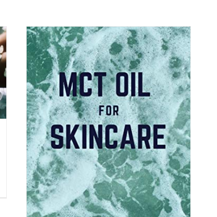
ten
ge.