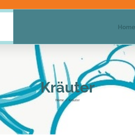
Hom
Kräuter
Home
/
Kräuter