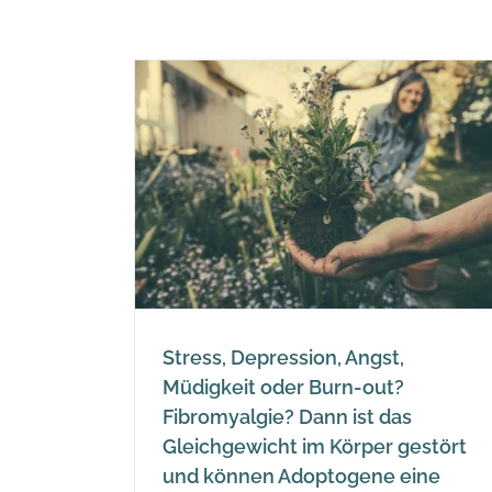
, Angst,
rn-out?
 ist das
Welche Kräuter oder Pflanz
per gestört
sind adaptogen?
gene eine
Adaptogens
en
Stress, Depression, Angst,
Müdigkeit oder Burn-out?
Fibromyalgie? Dann ist das
Gleichgewicht im Körper gestört
und können Adoptogene eine