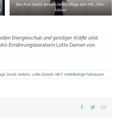
Der Arzt David Jenkins beschäftige sich mit „Öko-
l
Atkins“
llen Energieschub und geistiger Kräfte sind,
 Keto-Ernährungsberaterin Lotte Damen von
ags:
David Jenkins
,
Lotte Damen
,
MCT
,
mittelkettige Fettsäuren
Facebook
Twitter
Email