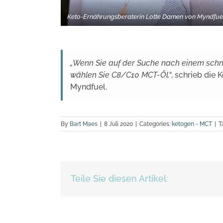
Keto-Ernährungsberaterin Lotte Damen von Myndfue
„Wenn Sie auf der Suche nach einem schne
wählen Sie C8/C10 MCT-Öl.“
, schrieb die
Myndfuel.
By
Bart Maes
|
8 Juli 2020
|
Categories:
ketogen - MCT
|
T
Teile Sie diesen Artikel: