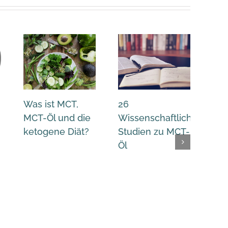
Was ist MCT,
26
6
MCT-Öl und die
Wissenschaftliche
be
ketogene Diät?
Studien zu MCT-
Eig
Öl
von
die