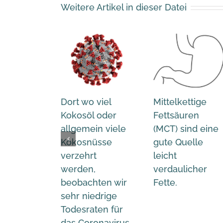
Weitere Artikel in dieser Datei
Dort wo viel
Mittelkettige
Kokosöl oder
Fettsäuren
allgemein viele
(MCT) sind eine
Kokosnüsse
gute Quelle
verzehrt
leicht
werden,
verdaulicher
beobachten wir
Fette.
sehr niedrige
Todesraten für
das Coronavirus