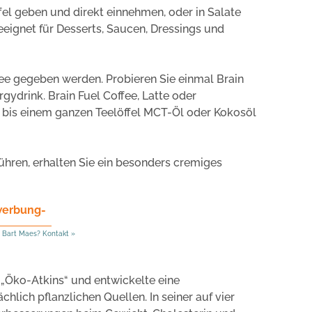
fel geben und direkt einnehmen, oder in Salate
geeignet für Desserts, Saucen, Dressings und
ee gegeben werden. Probieren Sie einmal Brain
rgydrink. Brain Fuel Coffee, Latte oder
n bis einem ganzen Teelöffel MCT-Öl oder Kokosöl
ühren, erhalten Sie ein besonders cremiges
werbung-
 Bart Maes? Kontakt »
t „Öko-Atkins“ und entwickelte eine
hlich pflanzlichen Quellen. In seiner auf vier