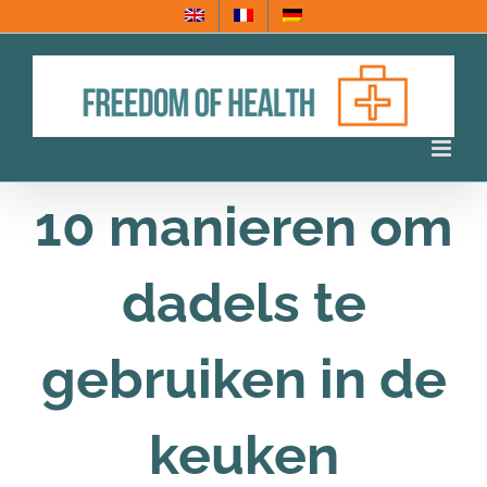
Ga
naar
inhoud
10 manieren om
dadels te
gebruiken in de
keuken