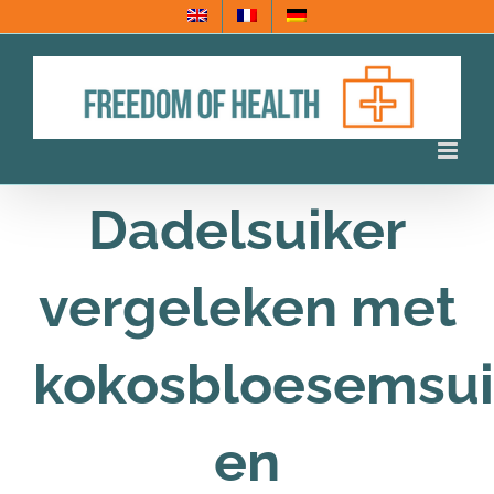
Ga
naar
inhoud
Dadelsuiker
vergeleken met
kokosbloesemsui
en