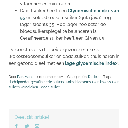
vitaminen en mineralen.
Dadelsuiker heeft een
Glycemische index van
55
en kokosbloesemsuiker (gula java) nog
lager, slechts 35. Hoe lager hoe beter de
bloedsuikerspiegel te balanceren is.
Geraffineerde suiker heeft een GI van 65.
De conclusie is dat beide gezonde suikers
(kokosbloesemsuiker en dadelsuiker) thuis horen in
een gezond dieet met een
lage glycemische index
.
Door
Bart Maes
|
1 december 2021
|
Categorieën:
Dadels
|
Tags:
dadelpoeder
,
geraffineerde suikers
,
Kokosbloesemsuiker
,
kokossuiker
,
suikers vergeleken - dadelsuiker
Deel dit artikel:
Facebook
Twitter
E-