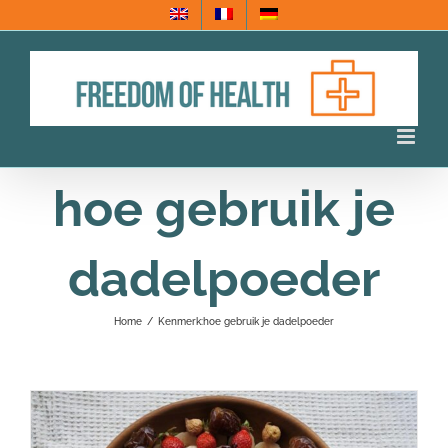
Ga
naar
inhoud
hoe gebruik je
dadelpoeder
Home
/
Kenmerk:
hoe gebruik je dadelpoeder