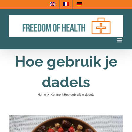
Ga
naar
inhoud
Hoe gebruik je
dadels
Home
/
Kenmerk:
Hoe gebruik je dadels