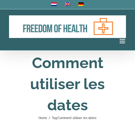
Skip
to
content
Comment
utiliser les
dates
Home
/
Tag:
Comment utiliser les dates