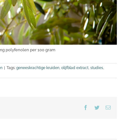
0mg polyfenolen per 100 gram
en
|
Tags:
geneeskrachtige kruiden
,
olijfblad extract
,
studies
,
Facebook
Twitter
E-
mail