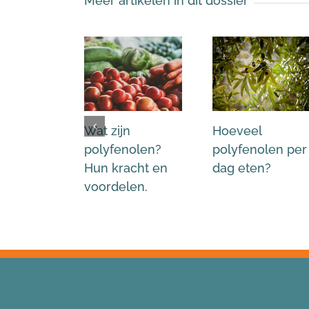
Meer artikelen in dit dossier
Wat zijn
Hoeveel
polyfenolen?
polyfenolen per
Hun kracht en
dag eten?
voordelen.