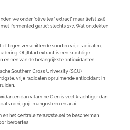
nden we onder ‘olive leaf extract’ maar liefst 258
met ‘fermented garlic’: slechts 177. Wat ontdekten
tief tegen verschillende soorten vrije radicalen,
udering. Olijfblad extract is een krachtige
en en een van de belangrijkste antioxidanten.
sche Southern Cross University (SCU)
chtigste, vrije radicalen opruimende antioxidant in
ruiden.
oxidanten dan vitamine C en is veel krachtiger dan
als noni, goji, mangosteen en acai.
en en het centrale zenuwstelsel te beschermen
oor beroertes.