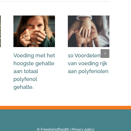
Voeding met het
10 Voordelen
Is 
hoogste gehalte
van voeding rijk
kok
aan totaal
aan polyfenolen
aa
polyfenol
pol
gehalte.
© Freedomofhealth |
Privacy policy