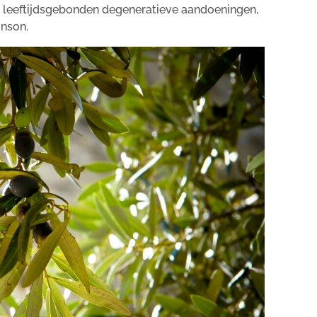
n leeftijdsgebonden degeneratieve aandoeningen,
inson.