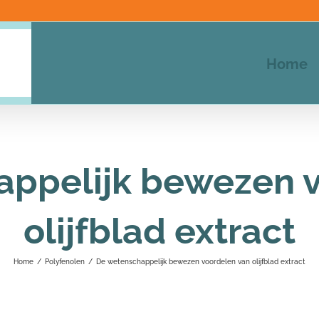
Home
ppelijk bewezen 
olijfblad extract
Home
/
Polyfenolen
/
De wetenschappelijk bewezen voordelen van olijfblad extract