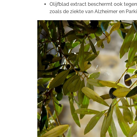
Olijfblad extract beschermt ook tege
zoals de ziekte van Alzheimer en Park