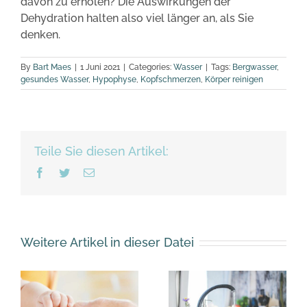
davon zu erholen? Die Auswirkungen der
Dehydration halten also viel länger an, als Sie
denken.
By
Bart Maes
|
1 Juni 2021
|
Categories:
Wasser
|
Tags:
Bergwasser
,
gesundes Wasser
,
Hypophyse
,
Kopfschmerzen
,
Körper reinigen
Teile Sie diesen Artikel:
Facebook
Twitter
Email
Weitere Artikel in dieser Datei