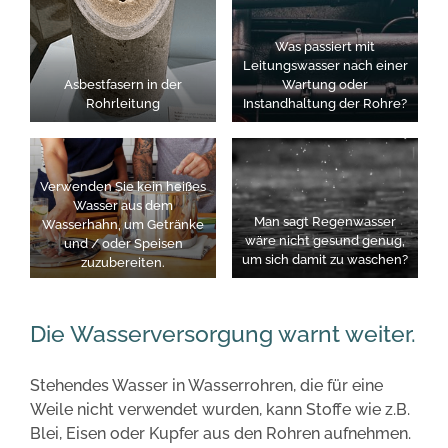
Was passiert mit
Leitungswasser nach einer
Asbestfasern in der
Wartung oder
Rohrleitung
Instandhaltung der Rohre?
Verwenden Sie kein heißes
Wasser aus dem
Man sagt Regenwasser
Wasserhahn, um Getränke
wäre nicht gesund genug,
und / oder Speisen
um sich damit zu waschen?
zuzubereiten.
Die Wasserversorgung warnt weiter.
Stehendes Wasser in Wasserrohren, die für eine
Weile nicht verwendet wurden, kann Stoffe wie z.B.
Blei, Eisen oder Kupfer aus den Rohren aufnehmen.