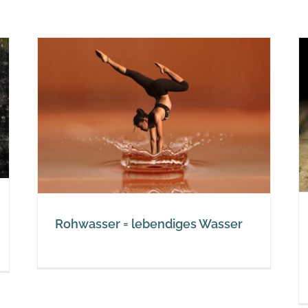
Ist Wasser mit einem sehr
geringen Trockenrückstand totes
ser
Wasser?
Wasser
Rohwasser = lebendiges Wasser