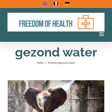
Ga
naar
inhoud
gezond water
Home
/
Kenmerk:
gezond water