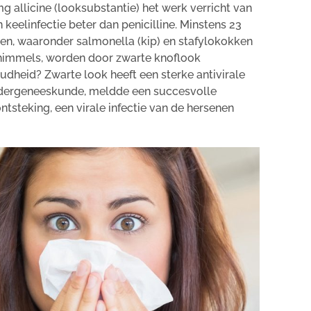
g allicine (looksubstantie) het werk verricht van
keelinfectie beter dan penicilline. Minstens 23
n, waaronder salmonella (kip) en stafylokokken
schimmels, worden door zwarte knoflook
dheid? Zwarte look heeft een sterke antivirale
 kindergeneeskunde, meldde een succesvolle
tsteking, een virale infectie van de hersenen