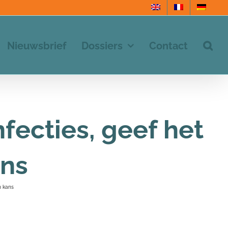
Nieuwsbrief
Dossiers
Contact
fecties, geef het
ans
n kans