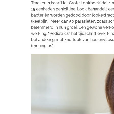
Tracker in haar ‘Het Grote Lookboek’ dat 1 m
15 eenheden penicilline. Look behandelt een 
bacteriën worden gedood door lookextracte
(keelpijn). Meer dan 50 parasieten, zoals 
belemmerd in hun groei. Een gewone verkou
werking. “Pediatrics”, het tijdschrift over
behandeling met knoflook van hersenvlieson
(meningitis).