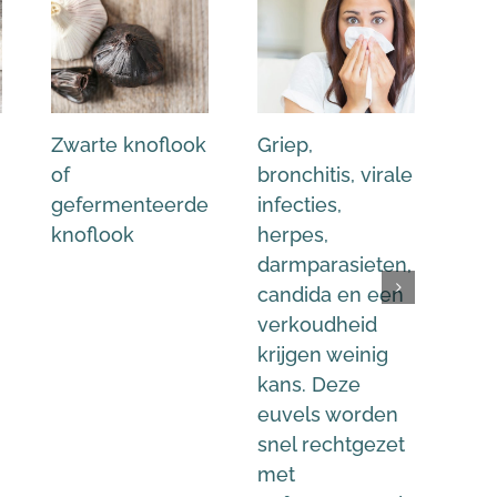
Zwarte knoflook
Griep,
Lev
of
bronchitis, virale
ver
gefermenteerde
infecties,
te 
knoflook
herpes,
gal
darmparasieten,
ver
candida en een
met
verkoudheid
kop
krijgen weinig
of 
kans. Deze
Geb
euvels worden
garl
snel rechtgezet
met