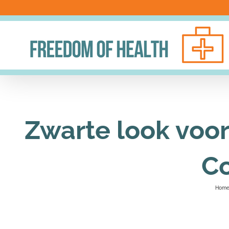
Ga
naar
inhoud
Zwarte look voor
Co
Hom