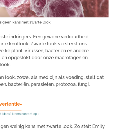
s geen kans met zwarte look.
nste indringers. Een gewone verkoudheid
rte knoflook. Zwarte look versterkt ons
lke plant. Virussen, bacteriën en andere
 en opgeslokt door onze macrofagen en
look.
n look, zowel als medicijn als voeding, stelt dat
n, bacteriën, parasieten, protozoa, fungi,
vertentie-
rt Maes? Neem contact op »
jgen weinig kans met zwarte look. Zo stelt Emily