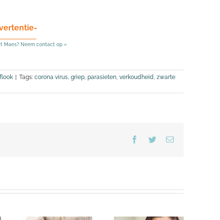
vertentie-
rt Maes? Neem contact op »
flook
|
Tags:
corona virus
,
griep
,
parasieten
,
verkoudheid
,
zwarte
Facebook
Twitter
E-
mail