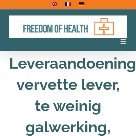
Ga
naar
inhoud
Leveraandoening
vervette lever,
te weinig
galwerking,