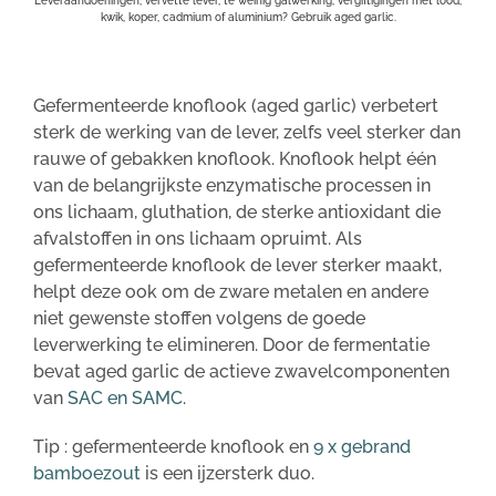
Leveraandoeningen, vervette lever, te weinig galwerking, vergiftigingen met lood,
kwik, koper, cadmium of aluminium? Gebruik aged garlic.
Gefermenteerde knoflook (aged garlic) verbetert
sterk de werking van de lever, zelfs veel sterker dan
rauwe of gebakken knoflook. Knoflook helpt één
van de belangrijkste enzymatische processen in
ons lichaam, gluthation, de sterke antioxidant die
afvalstoffen in ons lichaam opruimt. Als
gefermenteerde knoflook de lever sterker maakt,
helpt deze ook om de zware metalen en andere
niet gewenste stoffen volgens de goede
leverwerking te elimineren. Door de fermentatie
bevat aged garlic de actieve zwavelcomponenten
van
SAC en SAMC
.
Tip : gefermenteerde knoflook en
9 x gebrand
bamboezout
is een ijzersterk duo.