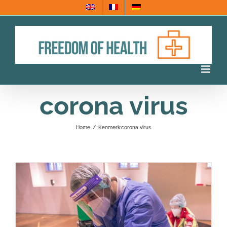
Ga
naar
inhoud
corona virus
Home
/
Kenmerk:
corona virus