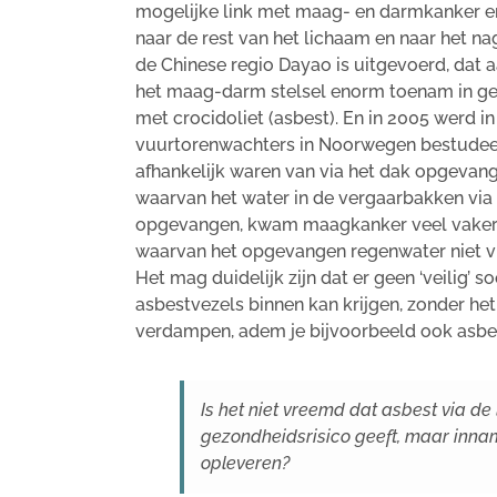
mogelijke link met maag- en darmkanker e
naar de rest van het lichaam en naar het na
de Chinese regio Dayao is uitgevoerd, dat 
het maag-darm stelsel enorm toenam in ge
met crocidoliet (asbest). En in 2005 werd 
vuurtorenwachters in Noorwegen bestudeer
afhankelijk waren van via het dak opgevan
waarvan het water in de vergaarbakken vi
opgevangen, kwam maagkanker veel vaker 
waarvan het opgevangen regenwater niet v
Het mag duidelijk zijn dat er geen ‘veilig’ s
asbestvezels binnen kan krijgen, zonder het
verdampen, adem je bijvoorbeeld ook asbes
Is het niet vreemd dat asbest via d
gezondheidsrisico geeft, maar inna
opleveren?