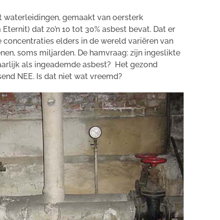
t waterleidingen, gemaakt van oersterk
Eternit)
dat zo’n 10 tot 30% asbest bevat
. Dat er
de concentraties elders in de wereld variëren van
enen, soms miljarden. De hamvraag: zijn ingeslikte
aarlijk als ingeademde asbest?
Het gezond
end NEE. Is dat niet wat vreemd?