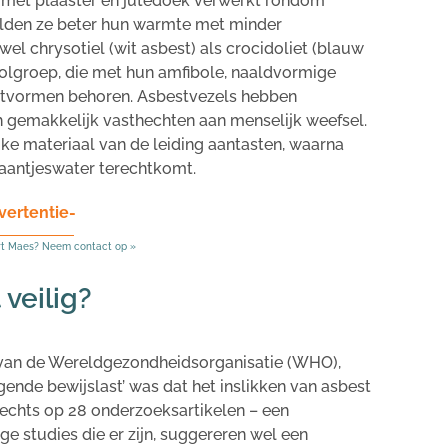
met plaaster en jutedoek verwerkt rondom
ielden ze beter hun warmte met minder
owel chrysotiel (wit asbest) als crocidoliet (blauw
oolgroep, die met hun amfibole, naaldvormige
estvormen behoren. Asbestvezels hebben
ch gemakkelijk vasthechten aan menselijk weefsel.
ke materiaal van de leiding aantasten, waarna
raantjeswater terechtkomt.
vertentie-
rt Maes? Neem contact op »
 veilig?
3 van de Wereldgezondheidsorganisatie (WHO),
nde bewijslast’ was dat het inslikken van asbest
slechts op 28 onderzoeksartikelen – een
ge studies die er zijn, suggereren wel een