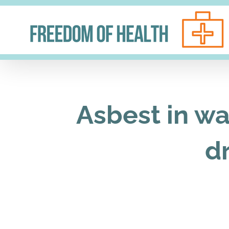
Ga
naar
inhoud
Asbest in wa
dr