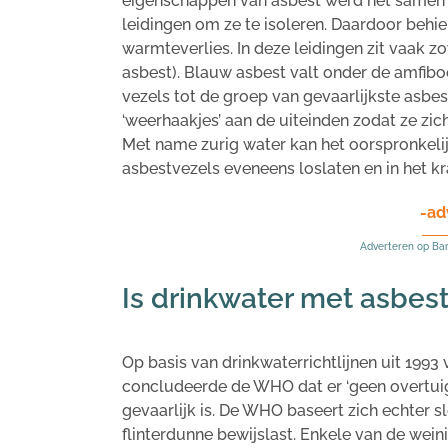
eigenschappen van asbest werd het samen 
leidingen om ze te isoleren. Daardoor beh
warmteverlies.
In deze leidingen zit vaak z
asbest). Blauw asbest valt onder de amfib
vezels tot de groep van gevaarlijkste asb
‘weerhaakjes’ aan de uiteinden zodat ze zi
Met name zurig water kan het oorspronkelij
asbestvezels eveneens loslaten en in het k
-ad
Adverteren op Ba
Is drinkwater met asbest
Op basis van drinkwaterrichtlijnen uit 199
concludeerde de WHO dat er ‘geen overtuige
gevaarlijk is. De WHO baseert zich echter 
flinterdunne bewijslast. Enkele van de weini