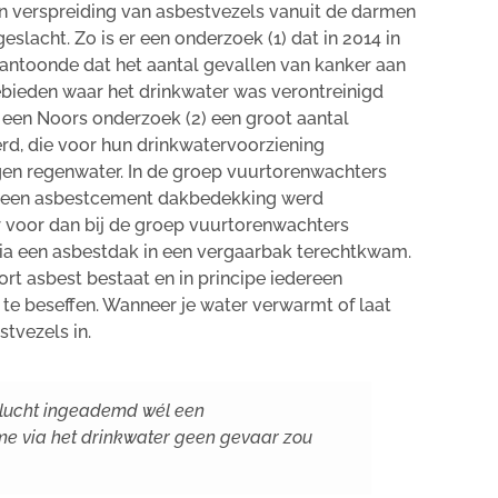
n verspreiding van asbestvezels vanuit de darmen
geslacht. Zo is er een onderzoek
(1)
dat in 2014 in
aantoonde dat het aantal gevallen van kanker aan
bieden waar het drinkwater was verontreinigd
in een Noors onderzoek
(2)
een groot aantal
d, die voor hun drinkwatervoorziening
gen regenwater. In de groep vuurtorenwachters
a een asbestcement dakbedekking werd
voor dan bij de groep vuurtorenwachters
ia een asbestdak in een vergaarbak terechtkwam.
oort asbest bestaat en in principe iedereen
 te beseffen. Wanneer je water verwarmt of laat
tvezels in.
e lucht ingeademd wél een
me via het drinkwater geen gevaar zou