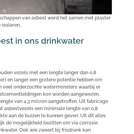
schappen van asbest werd het samen met plaster
 isoleren.
est in ons drinkwater
uden vezels met een lengte langer dan 0,8
ter) en langer een grotere potentie hebben om
In veel onderzochte watermonsters waarbij er
estcementleidingen kon worden aangewezen,
ngte van 4,3 micron aangetroffen. Uit fabricage
t asbestvezels een minimale lengte van 0,8
e aan de buizen te kunnen geven. Uit dit alles
ijk de mogelijkheid bezitten om via corrosie
nkwater. Ook wie zweert bij frisdrank kan