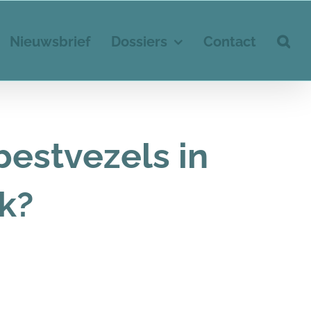
Nieuwsbrief
Dossiers
Contact
bestvezels in
jk?