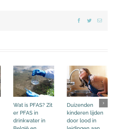
Facebook
Twitter
E-
mail
Wat is PFAS? Zit
Duizenden
Mic
er PFAS in
kinderen lijden
wat
drinkwater in
door lood in
kra
België en
leidingen aan
fle