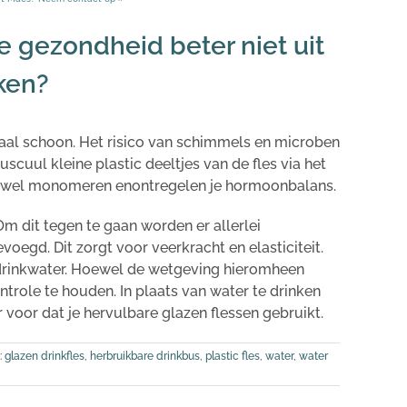
e gezondheid beter niet uit
nken?
emaal schoon. Het risico van schimmels en microben
scuul kleine plastic deeltjes van de fles via het
ok wel monomeren enontregelen je hormoonbalans.
 Om dit tegen te gaan worden er allerlei
voegd. Dit zorgt voor veerkracht en elasticiteit.
t drinkwater. Hoewel de wetgeving hieromheen
ontrole te houden. In plaats van water te drinken
er voor dat je hervulbare glazen flessen gebruikt.
:
glazen drinkfles
,
herbruikbare drinkbus
,
plastic fles
,
water
,
water