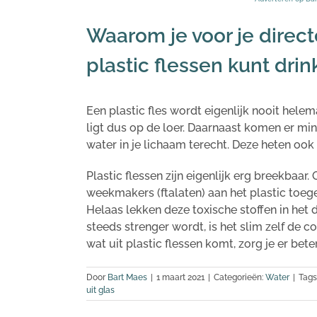
Waarom je voor je direct
plastic flessen kunt dri
Een plastic fles wordt eigenlijk nooit hel
ligt dus op de loer. Daarnaast komen er minu
water in je lichaam terecht. Deze heten o
Plastic flessen zijn eigenlijk erg breekbaar.
weekmakers (ftalaten) aan het plastic toege
Helaas lekken deze toxische stoffen in he
steeds strenger wordt, is het slim zelf de c
wat uit plastic flessen komt, zorg je er bet
Door
Bart Maes
|
1 maart 2021
|
Categorieën:
Water
|
Tags
uit glas