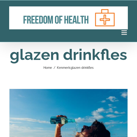
Ga
naar
inhoud
glazen drinkfles
Home
/
Kenmerk:
glazen drinkfles