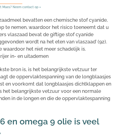
rt Maes? Neem contact op »
nzaadmeel bevatten een chemische stof cyanide,
op te nemen, waardoor het risico toeneemt dat u
‘Vers vlaszaad bevat de giftige stof cyanide
uggevonden wordt na het eten van vlaszaad’ (92).
e waardoor het niet meer schadelijk is.
ijer in- en uitademen
ste bron is, is het belangrijkste vetzuur ter
aagt de oppervlaktespanning van de longblaasjes
t en voorkomt dat longblaasjes dichtklappen en
is het belangrijkste vetzuur voor een normale
vinden in de longen en die de oppervlaktespanning
 en omega 9 olie is veel
s