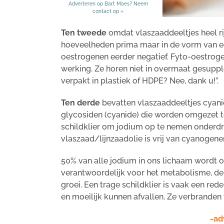
Adverteren op Bart Maes? Neem
contact op »
Ten tweede
omdat vlaszaaddeeltjes heel rijk
hoeveelheden prima maar in de vorm van ee
oestrogenen eerder negatief. Fyto-oestrog
werking. Ze horen niet in overmaat gesupp
verpakt in plastiek of HDPE? Nee, dank u!”.
Ten derde
bevatten vlaszaaddeeltjes cyani
glycosiden (cyanide) die worden omgezet t
schildklier om jodium op te nemen onderdr
vlaszaad/lijnzaadolie is vrij van cyanogenen
50% van alle jodium in ons lichaam wordt o
verantwoordelijk voor het metabolisme, de
groei. Een trage schildklier is vaak een 
en moeilijk kunnen afvallen. Ze verbranden 
-ad