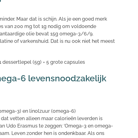
der. Maar dat is schijn. Als je een goed merk
les van 200 mg tot 1g nodig om voldoende
lantaardige olie bevat 15g omega-3/6/9.
tine of varkenshuid. Dat is nu ook niet het meest
 1 dessertlepel (5g) = 5 grote capsules
ga-6 levensnoodzakelijk
omega-3) en linolzuur (omega-6)
dat vetten alleen maar calorieën leverden is
n van Udo Erasmus te zeggen: ‘Omega-3 en omega-
haam. Leven zonder hen is ondenkbaar. Als ons