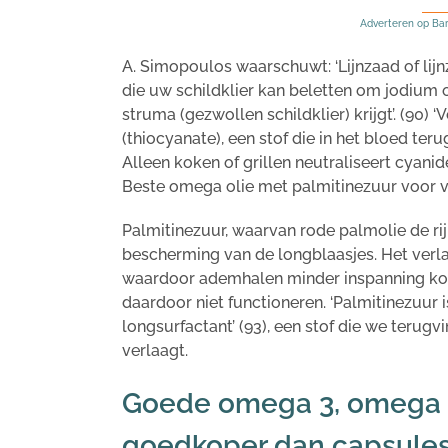
Adverteren op Ba
A. Simopoulos waarschuwt: ‘Lijnzaad of lij
die uw schildklier kan beletten om jodium 
struma (gezwollen schildklier) krijgt’. (90) 
(thiocyanate), een stof die in het bloed ter
Alleen koken of grillen neutraliseert cyanid
Beste omega olie met palmitinezuur voor vr
Palmitinezuur, waarvan rode palmolie de rijk
bescherming van de longblaasjes. Het verl
waardoor ademhalen minder inspanning kos
daardoor niet functioneren. ‘Palmitinezuur 
longsurfactant’ (93), een stof die we terug
verlaagt.
Goede omega 3, omega 6
goedkoper dan capsule