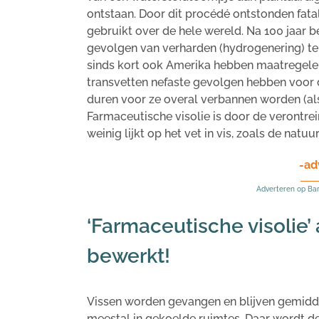
ontstaan. Door dit procédé ontstonden fat
gebruikt over de hele wereld. Na 100 jaar
gevolgen van verharden (hydrogenering) t
sinds kort ook Amerika hebben maatregelen
transvetten nefaste gevolgen hebben voor d
duren voor ze overal verbannen worden (als
Farmaceutische visolie is door de verontre
weinig lijkt op het vet in vis, zoals de natuu
-ad
Adverteren op Ba
‘Farmaceutische visolie’
bewerkt!
Vissen worden gevangen en blijven gemidde
meestal in gekoelde ruimtes. Daar wordt de 