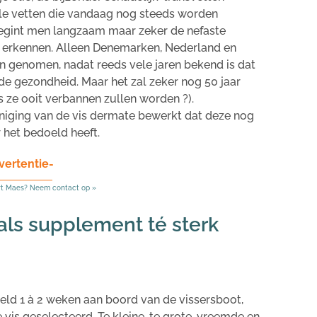
ale vetten die vandaag nog steeds worden
 begint men langzaam maar zeker de nefaste
e erkennen. Alleen Denemarken, Nederland en
 genomen, nadat reeds vele jaren bekend is dat
e gezondheid. Maar het zal zeker nog 50 jaar
 ze ooit verbannen zullen worden ?).
iniging van de vis dermate bewerkt dat deze nog
r het bedoeld heeft.
vertentie-
rt Maes? Neem contact op »
 als supplement té sterk
ld 1 à 2 weken aan boord van de vissersboot,
vis geselecteerd. Te kleine, te grote, vreemde en