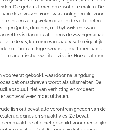
iden. Die gebruikt men om visolie te maken. De
l van deze vissen wordt vaak ook gebruikt voor
 al minstens 2 à 3 weken oud. In de vette delen
eslagen (pcb’s, dioxines, methylkwik en zware
van vette vis dan ook af tijdens de zwangerschap.
et van de vis, kan men vandaag visolie eigenlijk
rk te raffineren. Tegenwoordig heeft men aan dit
‘farmaceutische kwaliteit visolie’. Hoe gaat men
en vooreerst gekookt waardoor na langdurig
roces dat omschreven wordt als uitsmelten. De
udt absoluut niet van verhitting en oxideert
 er achteraf weer moet uithalen.
rude fish oil) bevat alle verontreinigheden van de
metalen, dioxines en smaakt vies. Ze bevat
obleem maakt de olie niet geschikt voor menselijke
ulaire distillatie’ uit. Een ingewikkeld proces