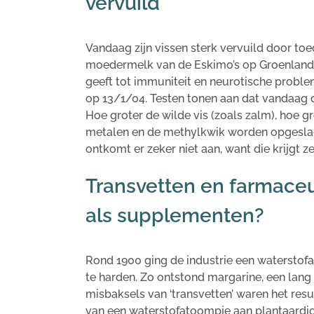
vervuild
Vandaag zijn vissen sterk vervuild door toe
moedermelk van de Eskimo’s op Groenland i
geeft tot immuniteit en neurotische proble
op 13/1/04. Testen tonen aan dat vandaag de
Hoe groter de wilde vis (zoals zalm), hoe gro
metalen en de methylkwik worden opgeslage
ontkomt er zeker niet aan, want die krijgt zel
Transvetten en farmaceu
als supplementen?
Rond 1900 ging de industrie een waterstof
te harden. Zo ontstond margarine, een lang
misbaksels van ‘transvetten’ waren het re
van een waterstofatoompje aan plantaardige 