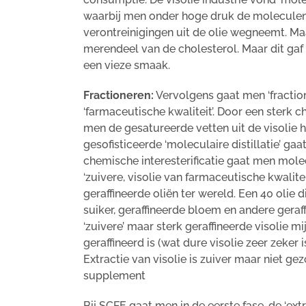
waarbij men onder hoge druk de moleculen 
verontreinigingen uit de olie wegneemt. Ma
merendeel van de cholesterol. Maar dit gaf
een vieze smaak.
Fractioneren:
Vervolgens gaat men ‘fractio
‘farmaceutische kwaliteit’. Door een sterk c
men de gesatureerde vetten uit de visolie
gesofisticeerde ‘moleculaire distillatie’ gaa
chemische interesterificatie gaat men molec
‘zuivere, visolie van farmaceutische kwalite
geraffineerde oliën ter wereld. Een 40 olie d
suiker, geraffineerde bloem en andere ger
‘zuivere’ maar sterk geraffineerde visolie 
geraffineerd is (wat dure visolie zeer zeker 
Extractie van visolie is zuiver maar niet ge
supplement
Bij SCFE gaat men in de eerste fase, de ‘extr