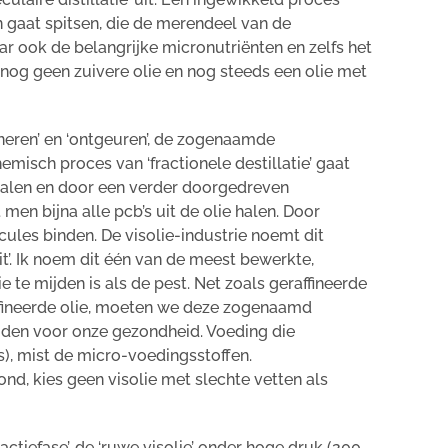
gaat spitsen, die de merendeel van de
ar ook de belangrijke micronutriënten en zelfs het
 nog geen zuivere olie en nog steeds een olie met
neren’ en ‘ontgeuren’, de zogenaamde
hemisch proces van ‘fractionele destillatie’ gaat
 halen en door een verder doorgedreven
t men bijna alle pcb’s uit de olie halen. Door
ules binden. De visolie-industrie noemt dit
it’. Ik noem dit één van de meest bewerkte,
ie te mijden is als de pest. Net zoals geraffineerde
affineerde olie, moeten we deze zogenaamd
mijden voor onze gezondheid. Voeding die
is), mist de micro-voedingsstoffen.
zond, kies geen visolie met slechte vetten als
actiefase’, de ‘ruwe visolie’ onder hoge druk (200