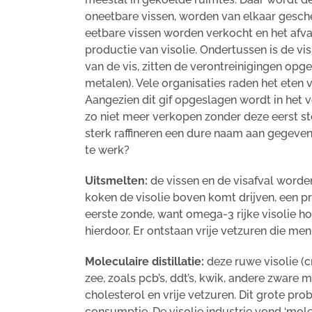
oneetbare vissen, worden van elkaar gesche
eetbare vissen worden verkocht en het afva
productie van visolie. Ondertussen is de vis
van de vis, zitten de verontreinigingen opg
metalen). Vele organisaties raden het eten 
Aangezien dit gif opgeslagen wordt in het v
zo niet meer verkopen zonder deze eerst ste
sterk raffineren een dure naam aan gegeven 
te werk?
Uitsmelten:
de vissen en de visafval word
koken de visolie boven komt drijven, een p
eerste zonde, want omega-3 rijke visolie ho
hierdoor. Er ontstaan vrije vetzuren die men
Moleculaire distillatie:
deze ruwe visolie (c
zee, zoals pcb’s, ddt’s, kwik, andere zware 
cholesterol en vrije vetzuren. Dit grote pr
consumptie. De visolie industrie vond ‘molec