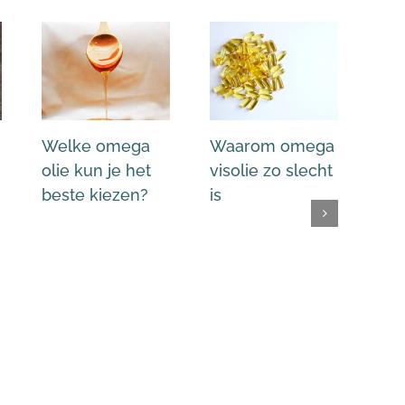
Welke omega
Waarom omega
Ou
olie kun je het
visolie zo slecht
Vol
beste kiezen?
is
Oki
me