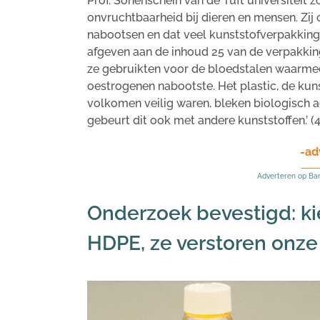
Prof. Sonenschein van de Tuft universiteit
onvruchtbaarheid bij dieren en mensen. Zi
nabootsen en dat veel kunststofverpakkin
afgeven aan de inhoud 25 van de verpakking.
ze gebruikten voor de bloedstalen waarmee
oestrogenen nabootste. Het plastic, de kuns
volkomen veilig waren, bleken biologisch ac
gebeurt dit ook met andere kunststoffen.’ (
-ad
Adverteren op Ba
Onderzoek bevestigd: kie
HDPE, ze verstoren onz