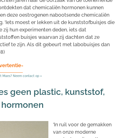
 zochten jaren naar de oorzaak van de toenemende
j ontdekten dat chemicaliën hormonen kunnen
gen deze oestrogenen nabootsende chemicaliën
 ‘Iets moest er lekken uit de kunststofbuisjes die
 zij hun experimenten deden, iets dat
tstoffen buisjes waarvan zij dachten dat ze
tief te zijn. Als dit gebeurt met labobuisjes dan
48)
vertentie-
rt Maes? Neem contact op »
s geen plastic, kunststof,
e hormonen
‘In ruil voor de gemakken
van onze moderne