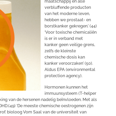
maatschappij en alle
verbluffende producten
van het moderne leven,
hebben we prostaat- en
borstkanker gekregen.’ (44)
‘Voor toxische chemicaliën
is er in verband met
kanker geen veilige grens,
zelfs de kleinste
chemische dosis kan
kanker veroorzaken’ (50).
Aldus EPA (environmental
protection agency).
Hormonen kunnen het
immuunsysteem (T-helper
erking van de hersenen nadelig beïnvloeden. Met als
ADHD.(49) ‘De meeste chemische oestrogenen zijn
 Prof. bioloog Vom Saal van de universiteit van