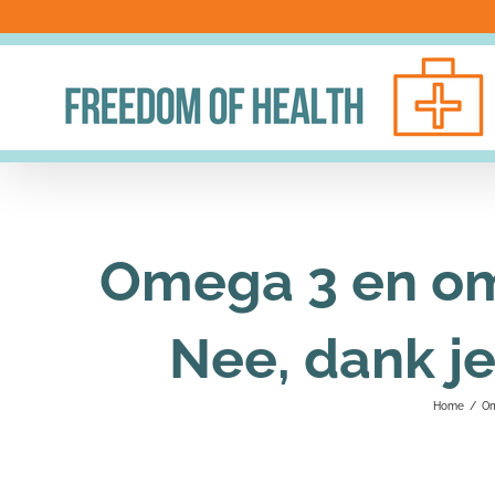
Ga
naar
inhoud
Omega 3 en ome
Nee, dank j
Home
/
Om