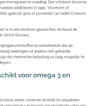
gen immigreren in voeding’. Dat schrijven Aruoma
 voedsel additieven’ in 1991. ‘Voorkom of
el, gebruik glas of porselein,’ (4) raden Colborn,
kt is in een donkere glazen fles, en houd de
. Ulrich Strunnz.
vangingskunststoffen te ontwikkelen die de
nlaag bedreigen of andere niet gekende
jn de chemische belasting zo laag mogelijk te
Meyers.
chikt voor omega 3 en
s basis water, zuren en alcohol te verpakken.
het verpakken van hoogst onverzadigde vetzuren