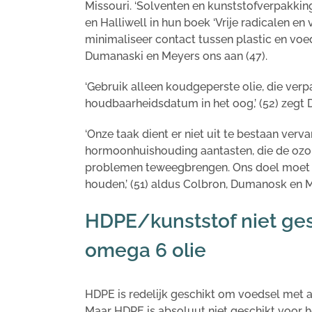
Missouri. ‘Solventen en kunststofverpakkin
en Halliwell in hun boek ‘Vrije radicalen en
minimaliseer contact tussen plastic en voeds
Dumanaski en Meyers ons aan (47).
‘Gebruik alleen koudgeperste olie, die verpa
houdbaarheidsdatum in het oog,’ (52) zegt Dr
‘Onze taak dient er niet uit te bestaan ver
hormoonhuishouding aantasten, die de ozo
problemen teweegbrengen. Ons doel moet zi
houden,’ (51) aldus Colbron, Dumanosk en 
HDPE/kunststof niet ges
omega 6 olie
HDPE is redelijk geschikt om voedsel met al
Maar HDPE is absoluut niet geschikt voor 