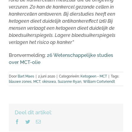
verzuren. Zo kan de kankercel gezonde cellen in
kankercellen omtoveren. Bij dierstudies heeft een
ketogeen dieet duidelijk antikankereffect (26) Bij
mensen verlaagt een ketogeen dieet duidelijk de
bloedsuikerspiegels. Lagere bloedsuikerspiegels
verlagen het risico op kanker”
Bronvermelding:
26 Wetenschappelijke studies
over MCT-olie
Door
Bart Maes
|
2 juni 2020
|
Categorieën:
Ketogeen - MCT
|
Tags:
blauwe zones
,
MCT
,
okinawa
,
Suzanne Ryan
,
William Cortvriendt
Deel dit artikel:
Facebook
Twitter
E-
mail