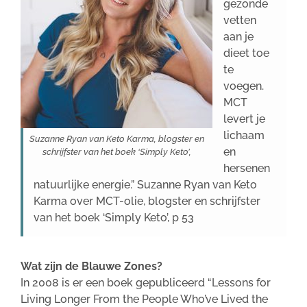
gezonde
vetten
aan je
dieet toe
te
voegen.
MCT
levert je
lichaam
Suzanne Ryan van Keto Karma, blogster en
en
schrijfster van het boek ‘Simply Keto’,
hersenen
natuurlijke energie.” Suzanne Ryan van Keto
Karma over MCT-olie, blogster en schrijfster
van het boek ‘Simply Keto’, p 53
Wat zijn de Blauwe Zones?
In 2008 is er een boek gepubliceerd “Lessons for
Living Longer From the People Who’ve Lived the