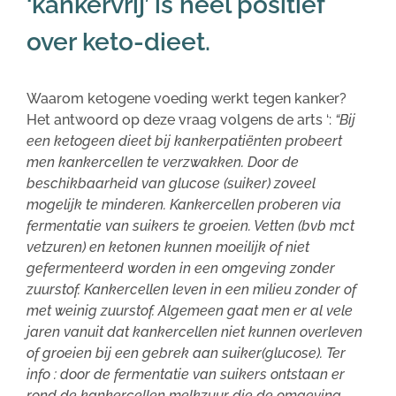
‘kankervrij’ is heel positief
over keto-dieet.
Waarom ketogene voeding werkt tegen kanker?
Het antwoord op deze vraag volgens de arts ‘:
“Bij
een ketogeen dieet bij kankerpatiënten probeert
men kankercellen te verzwakken. Door de
beschikbaarheid van glucose (suiker) zoveel
mogelijk te minderen. Kankercellen proberen via
fermentatie van suikers te groeien. Vetten (bvb mct
vetzuren) en ketonen kunnen moeilijk of niet
gefermenteerd worden in een omgeving zonder
zuurstof. Kankercellen leven in een milieu zonder of
met weinig zuurstof. Algemeen gaat men er al vele
jaren vanuit dat kankercellen niet kunnen overleven
of groeien bij een gebrek aan suiker(glucose).
Ter
info : door de fermentatie van suikers ontstaan er
rond de kankercellen melkzuur die de omgeving