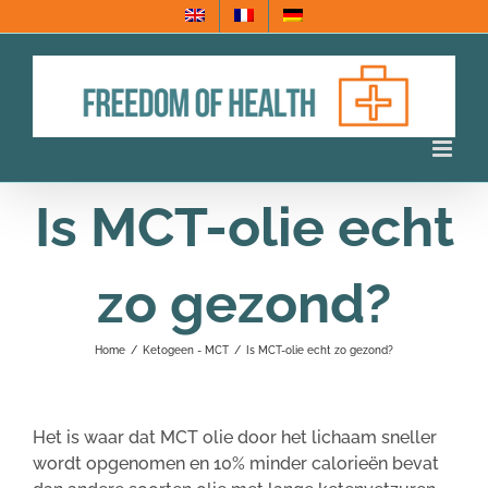
Ga
naar
inhoud
Is MCT-olie echt
zo gezond?
Home
/
Ketogeen - MCT
/
Is MCT-olie echt zo gezond?
Het is waar dat MCT olie door het lichaam sneller
wordt opgenomen en 10% minder calorieën bevat