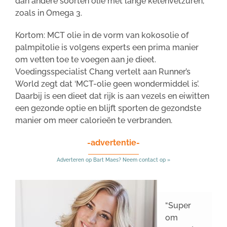
dan andere soorten olie met lange ketenvetzuren,
zoals in Omega 3.
Kortom: MCT olie in de vorm van kokosolie of
palmpitolie is volgens experts een prima manier
om vetten toe te voegen aan je dieet.
Voedingsspecialist Chang vertelt aan Runner’s
World zegt dat ‘MCT-olie geen wondermiddel is’.
Daarbij is een dieet dat rijk is aan vezels en eiwitten
een gezonde optie en blijft sporten de gezondste
manier om meer calorieën te verbranden.
-advertentie-
Adverteren op Bart Maes? Neem contact op »
“Super
om