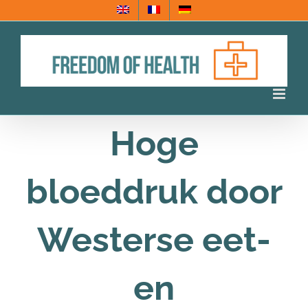
Ga
naar
inhoud
Hoge
bloeddruk door
Westerse eet-
en