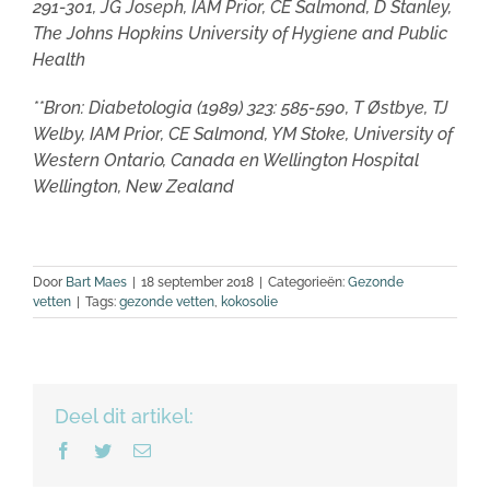
291-301, JG Joseph, IAM Prior, CE Salmond, D Stanley,
The Johns Hopkins University of Hygiene and Public
Health
**Bron: Diabetologia (1989) 323: 585-590, T Østbye, TJ
Welby, IAM Prior, CE Salmond, YM Stoke, University of
Western Ontario, Canada en Wellington Hospital
Wellington, New Zealand
Door
Bart Maes
|
18 september 2018
|
Categorieën:
Gezonde
vetten
|
Tags:
gezonde vetten
,
kokosolie
Deel dit artikel:
Facebook
Twitter
E-
mail