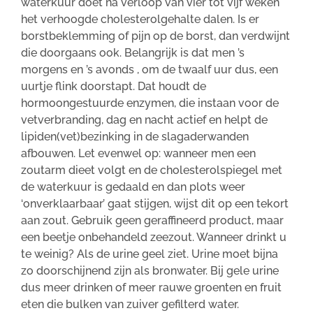
waterkuur doet na verloop van vier tot vijf weken
het verhoogde cholesterolgehalte dalen. Is er
borstbeklemming of pijn op de borst, dan verdwijnt
die doorgaans ook. Belangrijk is dat men ’s
morgens en ’s avonds , om de twaalf uur dus, een
uurtje flink doorstapt. Dat houdt de
hormoongestuurde enzymen, die instaan voor de
vetverbranding, dag en nacht actief en helpt de
lipiden(vet)bezinking in de slagaderwanden
afbouwen. Let evenwel op: wanneer men een
zoutarm dieet volgt en de cholesterolspiegel met
de waterkuur is gedaald en dan plots weer
‘onverklaarbaar’ gaat stijgen, wijst dit op een tekort
aan zout. Gebruik geen geraffineerd product, maar
een beetje onbehandeld zeezout. Wanneer drinkt u
te weinig? Als de urine geel ziet. Urine moet bijna
zo doorschijnend zijn als bronwater. Bij gele urine
dus meer drinken of meer rauwe groenten en fruit
eten die bulken van zuiver gefilterd water.