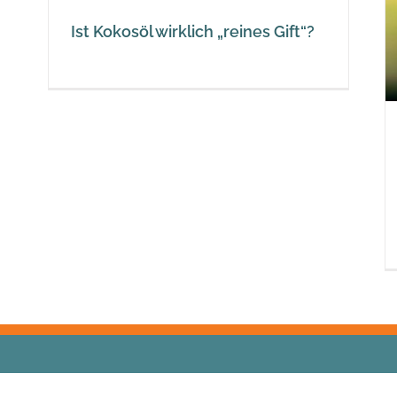
Ist Kokosöl wirklich „reines Gift“?
© Freedomofhealth |
Privacy policy