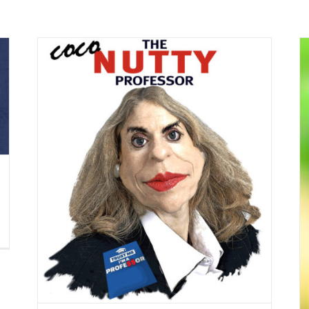
t“?
Was sollte man am besten zum
Braten verwenden? Ein mildes,
normales oder extra vergines
Olivenöl?
Gesunde Fette