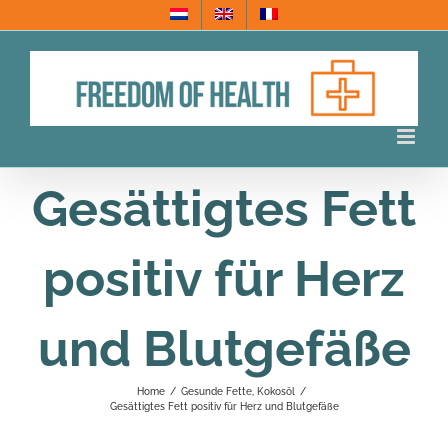
Skip
to
content
Gesättigtes Fett
positiv für Herz
und Blutgefäße
Home
/
Gesunde Fette
,
Kokosöl
/
Gesättigtes Fett positiv für Herz und Blutgefäße