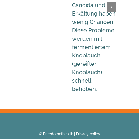
Candida und
Blei
Erkältung haben
Que
wenig Chancen.
Kup
Diese Probleme
Ca
werden mit
Al
fermentiertem
Ve
Knoblauch
gea
(gereifter
Kno
Knoblauch)
schnell
behoben.
© Freedomofhealth |
Privacy policy