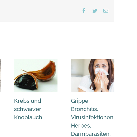
Facebook
Twitter
Email
Krebs und
Grippe,
Leb
schwarzer
Bronchitis,
Fet
Knoblauch
Virusinfektionen,
unz
Herpes,
Gal
Darmparasiten,
Ver