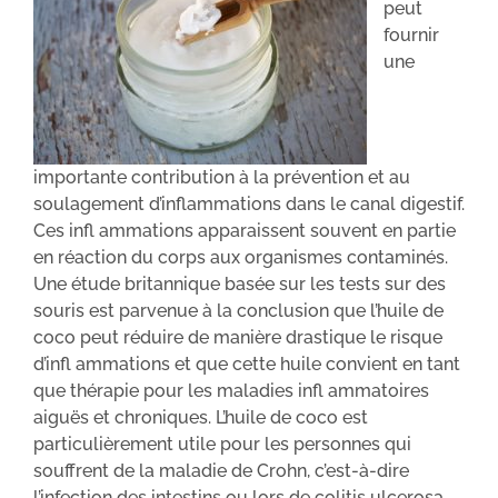
peut
fournir
une
importante contribution à la prévention et au
soulagement d’inflammations dans le canal digestif.
Ces infl ammations apparaissent souvent en partie
en réaction du corps aux organismes contaminés.
Une étude britannique basée sur les tests sur des
souris est parvenue à la conclusion que l’huile de
coco peut réduire de manière drastique le risque
d’infl ammations et que cette huile convient en tant
que thérapie pour les maladies infl ammatoires
aiguës et chroniques. L’huile de coco est
particulièrement utile pour les personnes qui
souffrent de la maladie de Crohn, c’est-à-dire
l’infection des intestins ou lors de colitis ulcerosa,