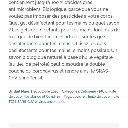
contiennent jusqu’à 100 % d’acides gras
antimicrobiens. Biologique, parce que vous ne
voulez pas imposer des pesticides à votre corps.
Quel gel désinfectant pour les mains ou quel savon
? Les gels désinfectants pour les mains font plus de
mal que de bien.
Lire mes articles sur les gels
désinfectants pour les mains
. Utilisez les gels
désinfectants pour les mains le moins possible. Un
savon biologique naturel à base d’huile végétale
(au lieu de pétrole) peut dissoudre la double
couche du coronavirus et rendre ainsi le SRAS-
CoV-2 inoffensif.
By
Bart Maes
|
15 octobre 2020
|
Categories:
Cétogène - MCT
,
Huile
de coco
,
Résistance et Covid-19
|
Tags:
covid-19
,
huile de coco
,
huile
TCM
,
SARS-CoV-2
,
virus enveloppés