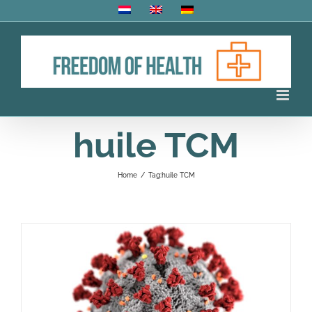
Skip
to
content
huile TCM
Home
/
Tag:
huile TCM