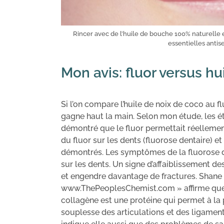
Rincer avec de l’huile de bouche 100% naturelle e
essentielles antis
Mon avis: fluor versus h
Si l’on compare l’huile de noix de coco au fl
gagne haut la main. Selon mon étude, les é
démontré que le fluor permettait réellement d
du fluor sur les dents (fluorose dentaire) e
démontrés. Les symptômes de la fluorose d
sur les dents. Un signe d’affaiblissement des
et engendre davantage de fractures. Shane E
www.ThePeoplesChemist.com » affirme que l
collagène est une protéine qui permet à la 
souplesse des articulations et des ligament