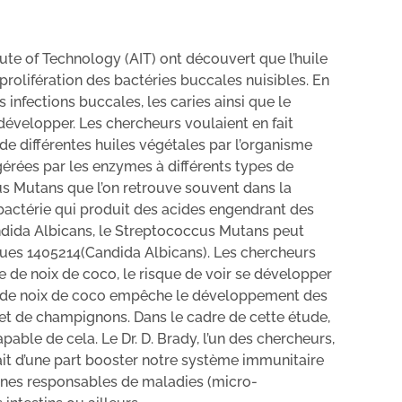
itute of Technology (AIT) ont découvert que l’huile
prolifération des bactéries buccales nuisibles. En
s infections buccales, les caries ainsi que le
évelopper. Les chercheurs voulaient en fait
de différentes huiles végétales par l’organisme
igérées par les enzymes à différents types de
us Mutans que l’on retrouve souvent dans la
actérie qui produit des acides engendrant des
andida Albicans, le Streptococcus Mutans peut
ues 1405214(Candida Albicans). Les chercheurs
e de noix de coco, le risque de voir se développer
uile de noix de coco empêche le développement des
 et de champignons. Dans le cadre de cette étude,
apable de cela. Le Dr. D. Brady, l’un des chercheurs,
ait d’une part booster notre système immunitaire
gènes responsables de maladies (micro-