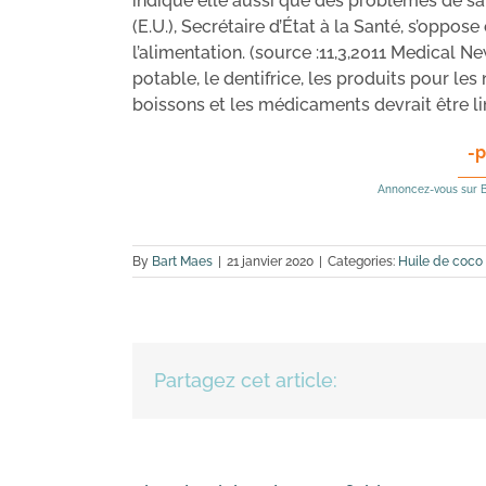
indique elle aussi que des problèmes de san
(E.U.), Secrétaire d’État à la Santé, s’oppose
l’alimentation. (source :11,3,2011 Medical Ne
potable, le dentifrice, les produits pour les
boissons et les médicaments devrait être li
-p
Annoncez-vous sur B
By
Bart Maes
|
21 janvier 2020
|
Categories:
Huile de coco
Partagez cet article: