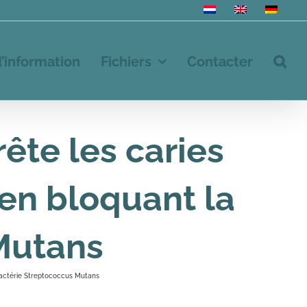
d’information
Fichiers
Contacter
rête les caries
 en bloquant la
Mutans
 bactérie Streptococcus Mutans