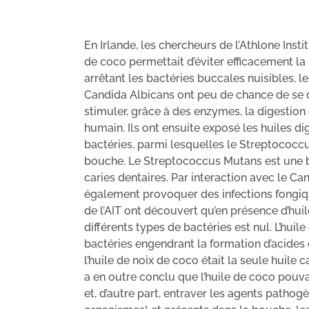
En Irlande, les chercheurs de l’Athlone Inst
de coco permettait d’éviter efficacement la 
arrêtant les bactéries buccales nuisibles, le
Candida Albicans ont peu de chance de se d
stimuler, grâce à des enzymes, la digestion 
humain. Ils ont ensuite exposé les huiles d
bactéries, parmi lesquelles le Streptococc
bouche. Le Streptococcus Mutans est une b
caries dentaires. Par interaction avec le C
également provoquer des infections fongiq
de l’AIT ont découvert qu’en présence d’huil
différents types de bactéries est nul. L’h
bactéries engendrant la formation d’acides
l’huile de noix de coco était la seule huile c
a en outre conclu que l’huile de coco pouv
et, d’autre part, entraver les agents patho