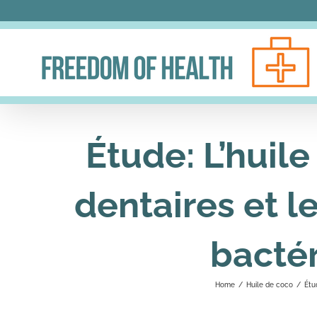
Skip
to
content
Étude: L’huile
dentaires et l
bacté
Home
/
Huile de coco
/
Étu