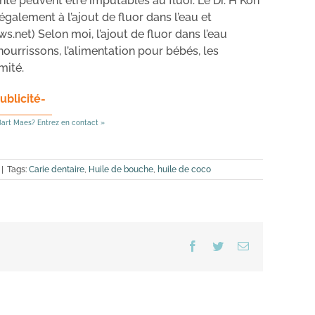
té peuvent être imputables au fluor. Le Dr. H Koh
 également à l’ajout de fluor dans l’eau et
ws.net) Selon moi, l’ajout de fluor dans l’eau
 nourrissons, l’alimentation pour bébés, les
mité.
ublicité-
art Maes? Entrez en contact »
|
Tags:
Carie dentaire
,
Huile de bouche
,
huile de coco
Facebook
Twitter
Email