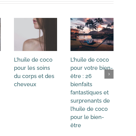
L’huile de coco
L’huile de coco
L’h
-
pour les soins
pour votre bien-
pou
du corps et des
être : 26
les
cheveux
bienfaits
fan
fantastiques et
sur
surprenants de
l’h
l’huile de coco
pou
pour le bien-
être