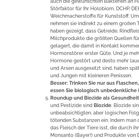
auch die gewünschten Bakterien an Hä
Störfaktor für Ihr Holobiom. DCHP, D
Weichmacherstoffe für Kunststoff. Um
nehmen sie indirekt zu einem großen 
haben gezeigt, dass Getreide, Rindflei
Milchprodukte die größten Quellen für
gelagert, die damit in Kontakt kommen
Hormonstörer erster Güte. Und je meh
Hormone gestört und desto mehr laue
und Arsen ausgesetzt sind, haben sp
und Jungen mit kleineren Penissen.
Besser: Trinken Sie nur aus Flaschen
essen Sie biologisch unbedenkliche 
Roundup und Biozide als Gesundhei
und Pestizide sind
Biozide
. Biozide si
unbeabsichtigten, aber logischen Folg
tötenden Substanzen ein. Indem man d
das Fleisch der Tiere isst, die durch 
Monsanto (Bayer!) und Produkte von 