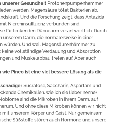
 unserer Gesundheit
Protonenpumpenhemmer
ieden werden. Magensäure tötet Bakterien ab.
dskraft. Und die Forschung zeigt, dass Antazida
it Niereninsuffizienz verbunden sind.
e für leckenden Dünndarm verantwortlich. Durch
in unserem Darm, die normalerweise in einer
n würden. Und weil Magensäurenhämmer zu
t keine vollständige Verdauung und Absorption
ungen und Muskelabbau treten auf. Aber auch
 wie Pineo ist eine viel bessere Lösung als die
sschädiger
Sucralose, Saccharin, Aspartam und
kende Chemikalien, wie ich sie lieber nenne)
lobiome sind die Mikroben in Ihrem Darm, auf
 herum. Und ohne diese Mikroben können wir nicht
e mit unserem Körper und Geist. Nur gemeinsam
mische Süßstoffe stören auch Hormone und unsere