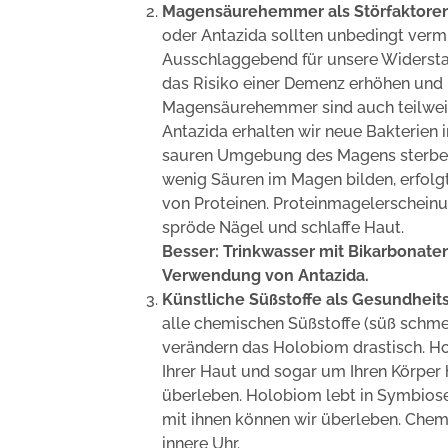
Magensäurehemmer als Störfaktoren
oder Antazida sollten unbedingt verm
Ausschlaggebend für unsere Widerstan
das Risiko einer Demenz erhöhen und m
Magensäurehemmer sind auch teilweis
Antazida erhalten wir neue Bakterien 
sauren Umgebung des Magens sterbe
wenig Säuren im Magen bilden, erfolg
von Proteinen. Proteinmagelerschein
spröde Nägel und schlaffe Haut.
Besser: Trinkwasser mit Bikarbonaten
Verwendung von Antazida.
Künstliche Süßstoffe als Gesundheit
alle chemischen Süßstoffe (süß schmec
verändern das Holobiom drastisch. Ho
Ihrer Haut und sogar um Ihren Körper
überleben. Holobiom lebt in Symbios
mit ihnen können wir überleben. Che
innere Uhr.