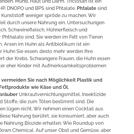
nden, Mund, Haut und Darm. Triclosan ist ein
EHP, DNOPO und BPS sind Phtalate.
Phtalate
sind
 Kunststoff weniger spröde zu machen. Wir
Teil durch unsere Nahrung ein. Untersuchungen
sch, Schweinefleisch, Hühnerfleisch und
 Phthalate sind. Sie werden im Fett von Tieren
. Arsen im Huhn als Antibiotikum ist ein
r Huhn Sie essen, desto mehr werden Ihre
rt der Krebs. Schwangere Frauen, die Huhn essen
äter eher Kinder mit Aufmerksamkeitsproblemen
, vermeiden Sie nach Möglichkeit Plastik und
Fettprodukte wie Käse und Öl.
tsräuber
Unkrautvernichtungsmittel, Insektizide
nd Stoffe, die zum Töten bestimmt sind. Die
en lügen nicht. Wir nehmen einen Cocktail aus
iese Nahrung berührt, sie konsumiert, aber auch
ihre Nahrung Biozide erhalten. Wie Roundup von
Down Chemical. Auf unser Obst und Gemüse, aber