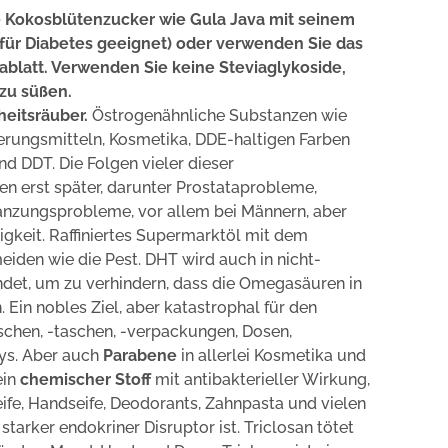
 Kokosblütenzucker wie Gula Java mit seinem
für Diabetes geeignet) oder verwenden Sie das
latt. Verwenden Sie keine Steviaglykoside,
 zu süßen.
eitsräuber.
Östrogenähnliche Substanzen wie
vierungsmitteln, Kosmetika, DDE-haltigen Farben
nd DDT. Die Folgen vieler dieser
 erst später, darunter Prostataprobleme,
anzungsprobleme, vor allem bei Männern, aber
igkeit. Raffiniertes Supermarktöl mit dem
meiden wie die Pest. DHT wird auch in nicht-
det, um zu verhindern, dass die Omegasäuren in
 Ein nobles Ziel, aber katastrophal für den
aschen, -taschen, -verpackungen, Dosen,
ys. Aber auch
Parabene
in allerlei Kosmetika und
ein
chemischer
Stoff
mit antibakterieller Wirkung,
eife, Handseife, Deodorants, Zahnpasta und vielen
tarker endokriner Disruptor ist. Triclosan tötet