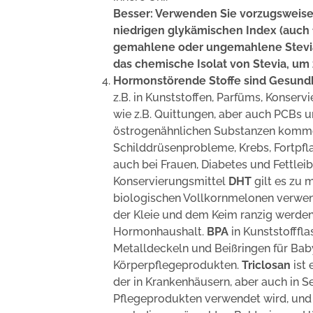
Besser: Verwenden Sie vorzugsweise
niedrigen glykämischen Index (auch 
gemahlene oder ungemahlene Steviab
das chemische Isolat von Stevia, um
Hormonstörende Stoffe sind Gesundh
z.B. in Kunststoffen, Parfüms, Konser
wie z.B. Quittungen, aber auch PCBs u
östrogenähnlichen Substanzen kommen
Schilddrüsenprobleme, Krebs, Fortpfl
auch bei Frauen, Diabetes und Fettleib
Konservierungsmittel
DHT
gilt es zu 
biologischen Vollkornmelonen verwen
der Kleie und dem Keim ranzig werden.
Hormonhaushalt.
BPA
in Kunststofffl
Metalldeckeln und Beißringen für Bab
Körperpflegeprodukten.
Triclosan
ist 
der in Krankenhäusern, aber auch in S
Pflegeprodukten verwendet wird, und s