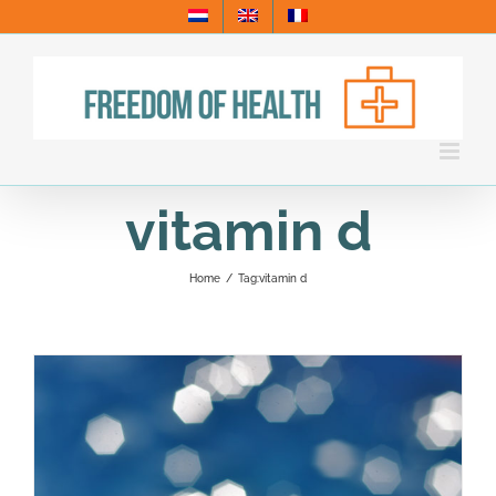
Skip
to
content
vitamin d
Home
/
Tag:
vitamin d