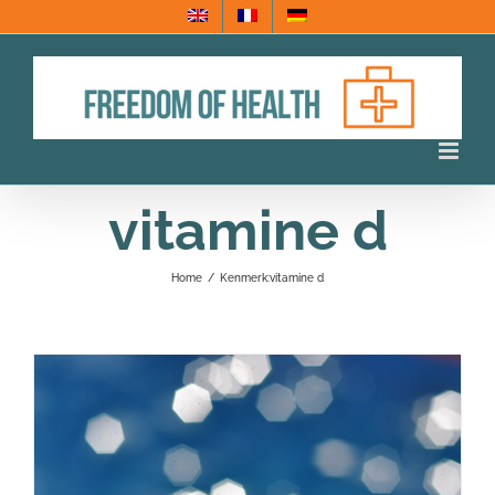
Ga
naar
inhoud
vitamine d
Home
/
Kenmerk:
vitamine d