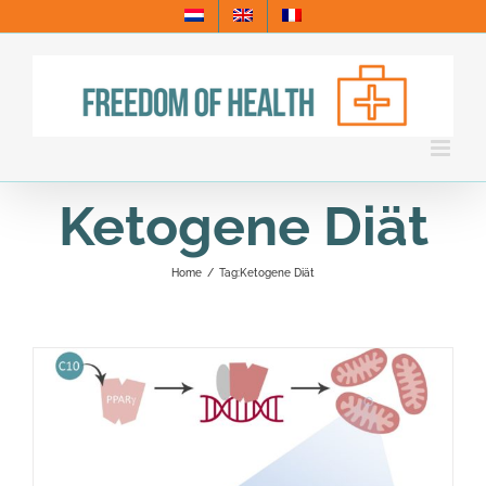
Skip
to
content
Ketogene Diät
Home
/
Tag:
Ketogene Diät