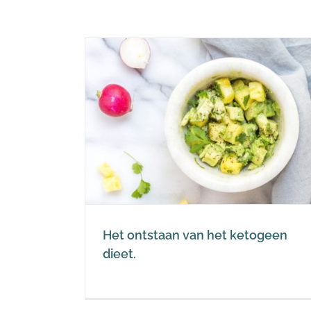
t ketogeen
C-8 en C-10 een gouden M
duo
Ketogeen - MCT
Het ontstaan van het ketogeen
dieet.