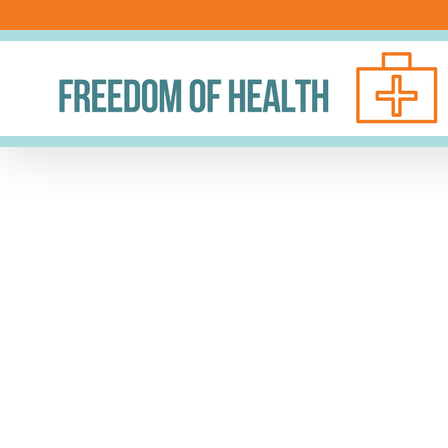
Ga
naar
inhoud