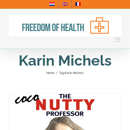
Skip
to
content
Karin Michels
Home
/
Tag:
Karin Michels