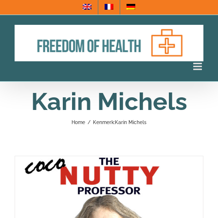
Ga
naar
inhoud
Karin Michels
Home
/
Kenmerk:
Karin Michels