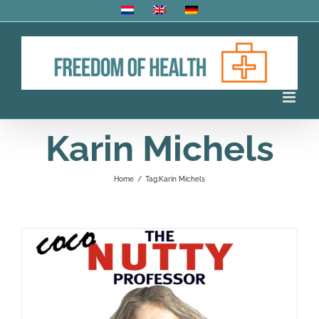
Skip
to
content
Karin Michels
Home
/
Tag:
Karin Michels