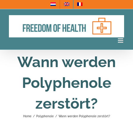
Skip
to
content
Wann werden
Polyphenole
zerstört?
Home
/
Polyphenole
/
Wann werden Polyphenole zerstört?