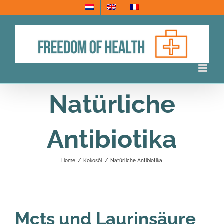
Skip
to
content
Natürliche
Antibiotika
Home
/
Kokosöl
/
Natürliche Antibiotika
Mcts und Laurinsäure