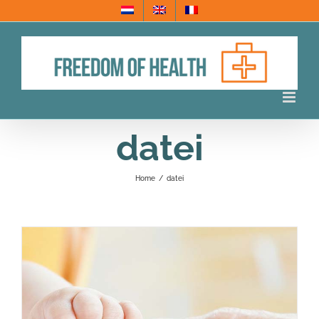
Skip
to
content
datei
Home
/
datei