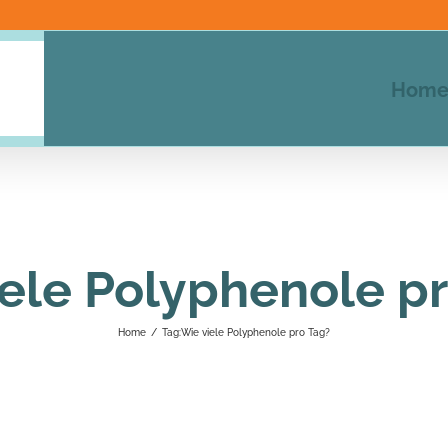
Hom
ele Polyphenole p
Home
/
Tag:
Wie viele Polyphenole pro Tag?