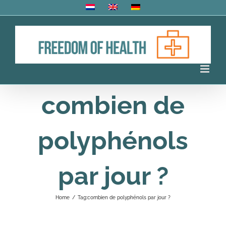
Skip
to
content
combien de
polyphénols
par jour ?
Home
/
Tag:
combien de polyphénols par jour ?